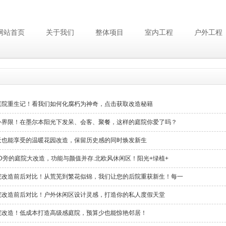
网站首页
关于我们
整体项目
室内工程
户外工程
庭院重生记！看我们如何化腐朽为神奇，点击获取改造秘籍
外界限！在墨尔本阳光下发呆、会客、聚餐，这样的庭院你爱了吗？
天也能享受的温暖花园改造，保留历史感的同时焕发新生
D旁的庭院大改造，功能与颜值并存.北欧风休闲区！阳光+绿植+
院改造前后对比！从荒芜到繁花似锦，我们让您的后院重获新生！每一
院改造前后对比！户外休闲区设计灵感，打造你的私人度假天堂
院改造！低成本打造高级感庭院，预算少也能惊艳邻居！