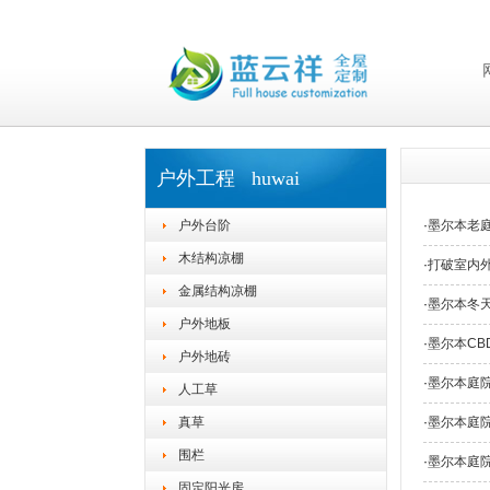
户外工程 huwai
户外台阶
·
墨尔本老
木结构凉棚
·
打破室内
金属结构凉棚
·
墨尔本冬
户外地板
·
墨尔本CB
户外地砖
·
墨尔本庭
人工草
真草
·
墨尔本庭
围栏
·
墨尔本庭
固定阳光房