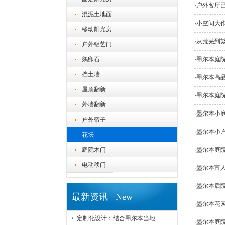
·
户外客厅已
混泥土地面
·
小空间大
移动阳光房
·
从荒芜到
户外铝艺门
鹅卵石
·
墨尔本庭
挡土墙
·
墨尔本高
屋顶翻新
·
墨尔本庭
外墙翻新
·
墨尔本小庭
户外帘子
·
墨尔本小
花坛
庭院木门
·
墨尔本庭
电动移门
·
墨尔本富
·
墨尔本后
最新资讯 New
·
墨尔本花
定制化设计：结合墨尔本当地
·
墨尔本庭