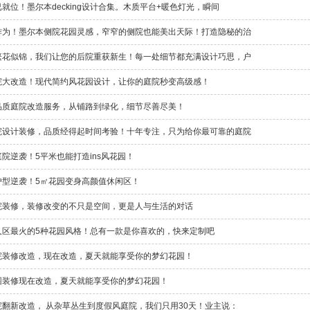
就位！墨尔本decking设计合集。木质平台+暖色灯光，瞬间
作为！墨尔本侧院花园灵感，窄窄的侧院也能美出天际！打造隐秘的治
繁花似锦，我们让您的后院重获新生！每一处细节都充满设计巧思，户
院大改造！现代简约风花园设计，让你的庭院秒变高级感！
品质庭院改造服务，从铺路到绿化，细节尽善尽美！
院设计装修，品质经得起时间考验！十年专注，只为给你最可靠的庭院
院逆袭！5平米也能打造ins风花园！
户型逆袭！5㎡花园变身高颜值休闲区！
院装修，装修改变的不只是空间，更是人与生活的对话
人区最火的5种花园风格！总有一款是你喜欢的，快来定制吧
院装修改造，现在改造，夏天就能享受你的梦幻花园！
园装修现在改造，夏天就能享受你的梦幻花园！
院翻新改造， 从杂草丛生到度假风庭院，我们只用30天！业主说：