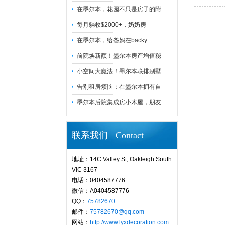
在墨尔本，花园不只是房子的附
每月躺收$2000+，奶奶房
在墨尔本，给爸妈在backy
前院焕新颜！墨尔本房产增值秘
小空间大魔法！墨尔本联排别墅
告别租房烦恼：在墨尔本拥有自
墨尔本后院集成房小木屋，朋友
联系我们 Contact
地址：14C Valley St, Oakleigh South
VIC 3167
电话：0404587776
微信：A0404587776
QQ：
75782670
邮件：
75782670@qq.com
网站：
http://www.lyxdecoration.com