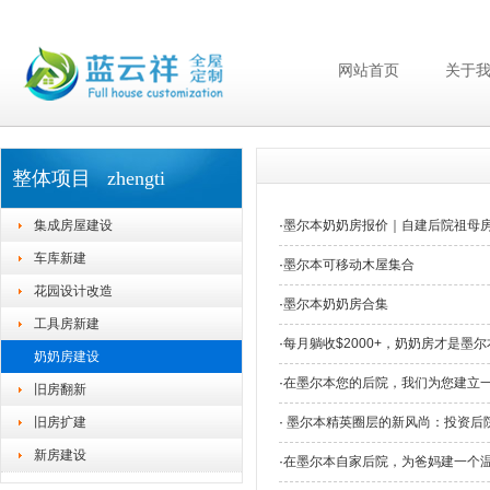
网站首页
关于
整体项目 zhengti
集成房屋建设
·
墨尔本奶奶房报价｜自建后院祖母房
车库新建
·
墨尔本可移动木屋集合
花园设计改造
·
墨尔本奶奶房合集
工具房新建
·
每月躺收$2000+，奶奶房才是墨尔
奶奶房建设
·
在墨尔本您的后院，我们为您建立一
旧房翻新
旧房扩建
·
墨尔本精英圈层的新风尚：投资后
新房建设
·
在墨尔本自家后院，为爸妈建一个