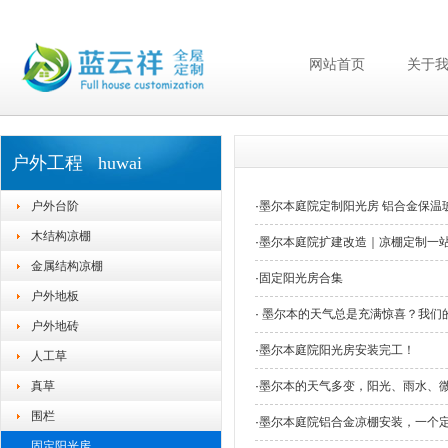
网站首页
关于
户外工程 huwai
户外台阶
·
墨尔本庭院定制阳光房 铝合金保温
木结构凉棚
·
墨尔本庭院扩建改造｜凉棚定制一
金属结构凉棚
·
固定阳光房合集
户外地板
·
墨尔本的天气总是充满惊喜？我们
户外地砖
·
墨尔本庭院阳光房安装完工！
人工草
真草
·
墨尔本的天气多变，阳光、雨水、
围栏
·
墨尔本庭院铝合金凉棚安装，一个
固定阳光房