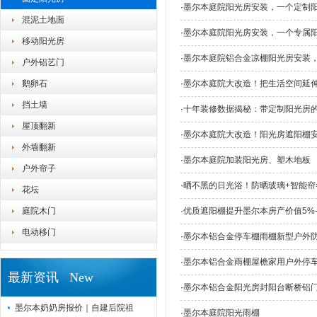
·
墨尔本庭院阳光房安装，一个定制
混泥土地面
·
墨尔本庭院阳光房安装，一个专属阳
移动阳光房
·
墨尔本庭院铝合金凉棚阳光房安装
户外铝艺门
鹅卵石
·
墨尔本庭院大改造！把生活空间延
挡土墙
·
十年装修数据揭秘：带定制阳光房
屋顶翻新
·
墨尔本庭院大改造！阳光房遮阳棚
外墙翻新
·
墨尔本庭院加装阳光房、塑木地板
户外帘子
·
晒不黑的日光浴！防晒玻璃+智能帘
花坛
庭院木门
·
优质遮阳棚提升墨尔本房产价值5%
电动移门
·
墨尔本铝合金停车棚雨棚新型户外
·
墨尔本铝合金雨棚屋檐家用户外停
最新资讯 New
·
墨尔本铝合金阳光房封阳台断桥铝
墨尔本奶奶房报价｜自建后院祖
·
墨尔本庭院阳光雨棚