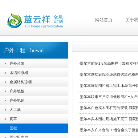
网站首页
关于
户外工程 huwai
户外台阶
·
墨尔本前院1.8米高围栏｜加粗立
木结构凉棚
·
墨尔本别墅庭院高级感首选黑色横
金属结构凉棚
·
墨尔本庭院围栏施工完工 私家院子
户外地板
·
墨尔本联排三户临街低矮围栏+入户小
户外地砖
·
墨尔本白色实木围栏定制安装 庭院
人工草
真草
·
墨尔本实木围栏现场施工完工 庭院
围栏
·
墨尔本入户木台阶 + 铝合金扶手整
固定阳光房