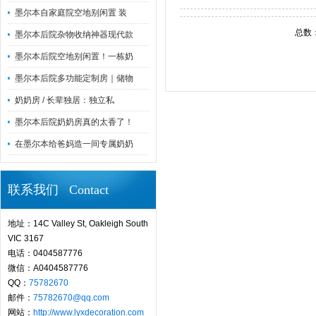
墨尔本自家庭院空地别闲置 装
总数
墨尔本后院杂物收纳神器现代款
墨尔本后院空地别闲置！一栋奶
墨尔本后院多功能定制房｜储物
奶奶房 / 长辈独居：独立私
墨尔本后院奶奶房真的太香了！
在墨尔本给爸妈造一间专属奶奶
联系我们 Contact
地址：14C Valley St, Oakleigh South
VIC 3167
电话：0404587776
微信：A0404587776
QQ：
75782670
邮件：
75782670@qq.com
网站：
http://www.lyxdecoration.com