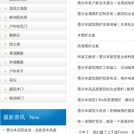
·
墨尔本客户家实木露台 + 全黑铝制
混泥土地面
·
墨尔金属围栏定制安装｜庭院铝合
移动阳光房
·
墨尔本庭院围栏安装维修｜木质铝
户外铝艺门
鹅卵石
·
木围栏合集
挡土墙
·
高墙围栏合集
屋顶翻新
·
环保又耐用！墨尔本新型复合材料
外墙翻新
·
墨尔本庭院围栏工程施工、活动隔离
户外帘子
·
墨尔本庭院围栏院里有花，墙外有
花坛
庭院木门
·
墨尔本高品质庭院铝合金围栏 | 耐
电动移门
·
墨尔本前院1.8m高普通围栏，横向围
·
墨尔本庭院大改造！彩钢板围栏颜
最新资讯 New
·
​每一道围栏背后，都是一个家庭的
墨尔本后院改造，这套原木风庭
·
十年了，我们建了上千道Fence