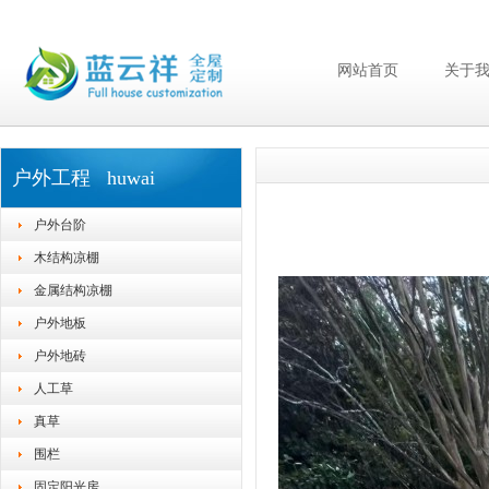
网站首页
关于
户外工程 huwai
户外台阶
木结构凉棚
金属结构凉棚
户外地板
户外地砖
人工草
真草
围栏
固定阳光房