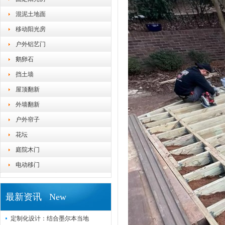
混泥土地面
移动阳光房
户外铝艺门
鹅卵石
挡土墙
屋顶翻新
外墙翻新
户外帘子
花坛
庭院木门
电动移门
最新资讯 New
定制化设计：结合墨尔本当地