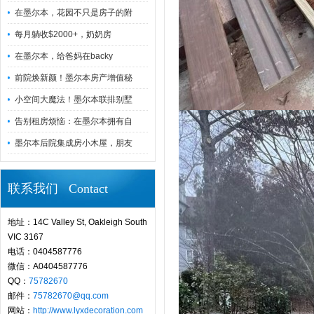
在墨尔本，花园不只是房子的附
每月躺收$2000+，奶奶房
在墨尔本，给爸妈在backy
前院焕新颜！墨尔本房产增值秘
小空间大魔法！墨尔本联排别墅
告别租房烦恼：在墨尔本拥有自
墨尔本后院集成房小木屋，朋友
联系我们 Contact
地址：14C Valley St, Oakleigh South
VIC 3167
电话：0404587776
微信：A0404587776
QQ：
75782670
邮件：
75782670@qq.com
网站：
http://www.lyxdecoration.com