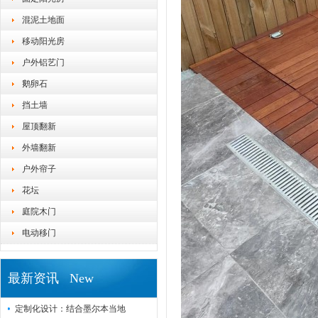
混泥土地面
移动阳光房
户外铝艺门
鹅卵石
挡土墙
屋顶翻新
外墙翻新
户外帘子
花坛
庭院木门
电动移门
最新资讯 New
定制化设计：结合墨尔本当地