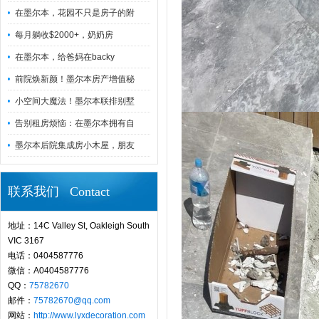
在墨尔本，花园不只是房子的附
每月躺收$2000+，奶奶房
在墨尔本，给爸妈在backy
前院焕新颜！墨尔本房产增值秘
小空间大魔法！墨尔本联排别墅
告别租房烦恼：在墨尔本拥有自
墨尔本后院集成房小木屋，朋友
联系我们 Contact
地址：14C Valley St, Oakleigh South
VIC 3167
电话：0404587776
微信：A0404587776
QQ：
75782670
邮件：
75782670@qq.com
网站：
http://www.lyxdecoration.com