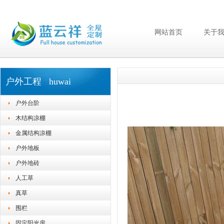
网站首页
关于
户外工程 huwai
户外台阶
木结构凉棚
金属结构凉棚
户外地板
户外地砖
人工草
真草
围栏
固定阳光房